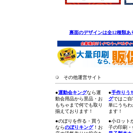
裏面のデザインは全12種類
その他運営サイト
●
運動会キング
なら運
●
手作りう
動会用品から景品・お
グ
ではご自
もちゃまで何でも取り
単にうちわ
揃えております！
ます！
●のぼりを作る・買う
●小ロット
なら
のぼりキング
！お
子の印刷・